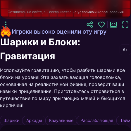
Оставаясь на сайте, вы соглашаетесь
с условиями использования
Игроки высоко оценили эту игру
Шарики и Блоки:
6+
Гравитация
Используйте гравитацию, чтобы разбить шарами все
блоки на уровне! Эта захватывающая головоломка,
основанная на реалистичной физике, проверит ваши
навыки прицеливания. Приготовьтесь отправиться в
путешествие по миру прыгающих мячей и бьющихся
кирпичей!
Шарики
Аркады
Казуальные
Расслабляющая
Тайм