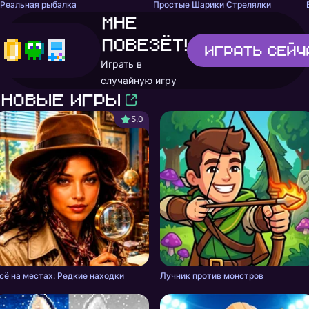
Реальная рыбалка
Простые Шарики Стрелялки
Мне
повезёт!
Играть
сейч
Играть в
случайную игру
Новые игры
5,0
сё на местах: Редкие находки
Лучник против монстров