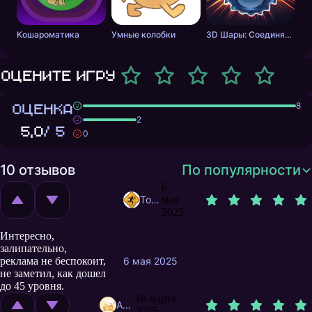
Кошароматика
Умные колобки
3D Шары: Соединялка
Оцените игру
ОЦЕНКА
8
2
5,0
/ 5
0
10 отзывов
По популярности
6
TommyBar
мая
2025
Интересно,
залипательно,
реклама не беспокоит,
6 мая 2025
не заметил, как дошел
до 45 уровня.
18 марта
Agar.i
2025