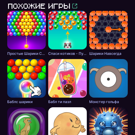
Похожие игры
Простые Шарики Стрелялки
Спаси котиков - Пузырьковый Шутер
Шарики Навсегда
Баблс шарики
Бабл ти пазл
Монстер гольфа