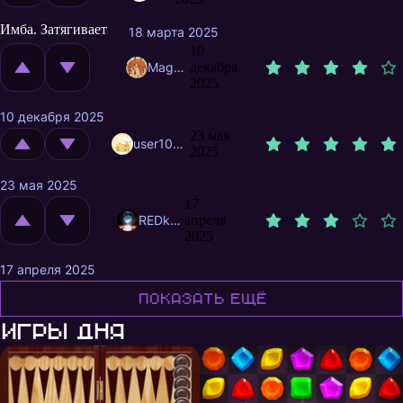
Имба. Затягивает
18 марта 2025
10
MagnificentMrFox
декабря
2025
10 декабря 2025
23 мая
user10728366
2025
23 мая 2025
17
REDkayaNPR
апреля
2025
17 апреля 2025
Показать ещё
Игры дня