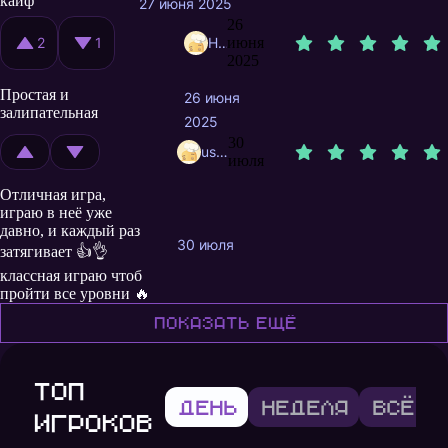
кайф
27 июня 2025
26
2
1
Hamsterello
июня
2025
Простая и
26 июня
залипательная
2025
30
user11580516
июля
Отличная игра,
играю в неё уже
давно, и каждый раз
30 июля
затягивает 👍👌
классная играю чтоб
пройти все уровни 🔥
Показать ещё
Топ
День
Неделя
Всё в
игроков