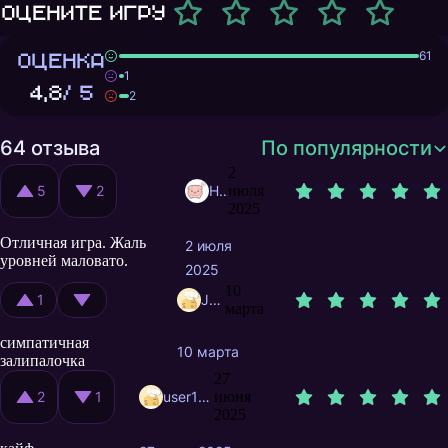
Оцените игру
ОЦЕНКА
61
1
4,8
/ 5
2
64 отзыва
По популярности
2
5
2
HyHeHaDo
июля
2025
Отличная игра. Жаль
2 июля
уровней маловато.
2025
10
1
Joxaren
марта
симпатичная
10 марта
залипалочка
27
2
1
user10917753
июня
2025