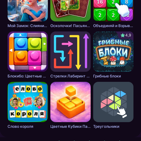
Мой Замок: Слияние и История
Осколочки! Пасьянс Собери картинки
Объединяй и Взрывай + 2048
4,9
Блокибо: Цветные блоки
Стрелки Лабиринт - Цветной путь
Грибные блоки
Слово короля
Цветные Кубики Пазл
Треугольники