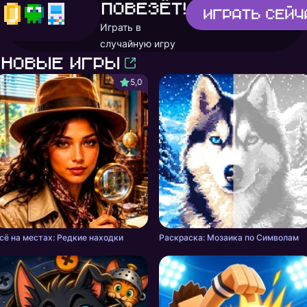
повезёт!
Играть
сейч
Играть в
случайную игру
Новые игры
5,0
сё на местах: Редкие находки
Раскраска: Мозаика по Символам