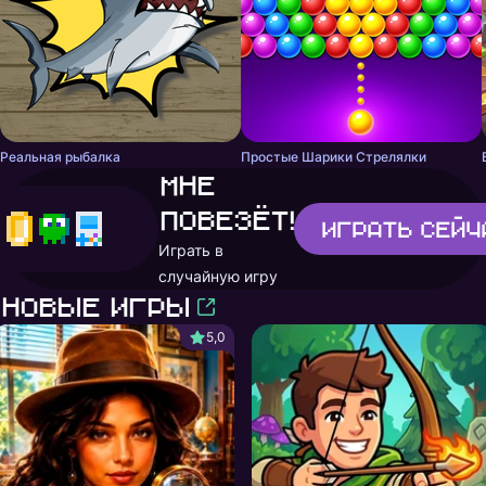
Реальная рыбалка
Простые Шарики Стрелялки
Мне
повезёт!
Играть
сейч
Играть в
случайную игру
Новые игры
5,0