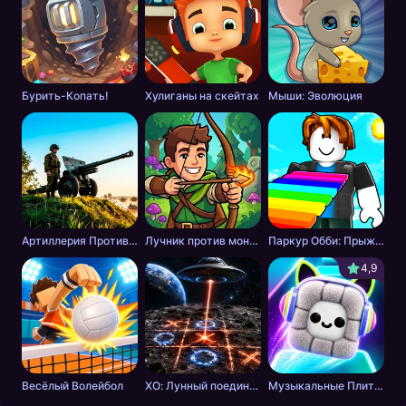
Бурить-Копать!
Хулиганы на скейтах
Мыши: Эволюция
Артиллерия Против Танков
Лучник против монстров
Паркур Обби: Прыжок к Победе
4,9
Весёлый Волейбол
ХО: Лунный поединок
Музыкальные Плитки: Ритм Пушистика