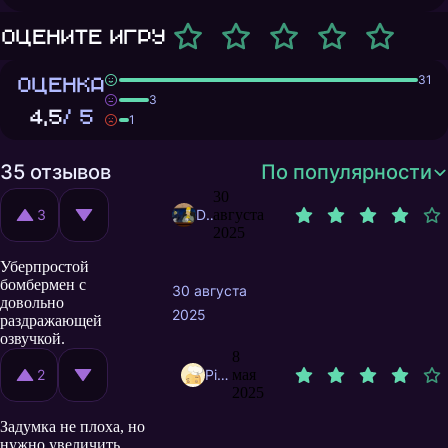
Оцените игру
ОЦЕНКА
31
3
4,5
/ 5
1
35 отзывов
По популярности
30
3
DrZ10
августа
2025
Уберпростой
бомбермен с
30 августа
довольно
2025
раздражающей
озвучкой.
8
2
Picabushnicu
мая
2025
Задумка не плоха, но
нужно увеличить