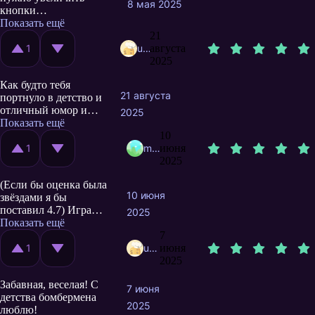
8 мая 2025
кнопки
передвижения. Если
Показать ещё
лапка как у котёнка то
21
с таким тач падом
1
user7519352
августа
удобно. Но у меня
2025
ладошка побольше
Как будто тебя
нажимаю на 2 кнопки
21 августа
портнуло в детство и
одним пальцем.
отличный юмор и
Проводник классный!
2025
отсылки, знаете ли))
Показать ещё
Топчик. ребятам
10
огромный респект за
1
megaLesha
июня
это приятно
2025
проведённое время!
(Если бы оценка была
Пы.Сы. музычку
10 июня
звёздами я бы
скачал бы себе.
поставил 4.7) Игра
2025
хорошая но можно
Показать ещё
добавить магазин на
7
уровне для улучшение
1
user8418940
июня
графики и в главной
2025
тоже, жду
Забавная, веселая! С
обновления!
7 июня
детства бомбермена
2025
люблю!