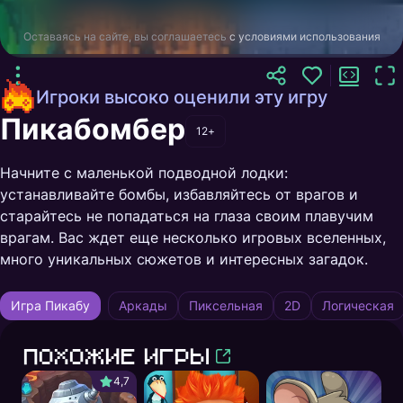
Оставаясь на сайте, вы соглашаетесь
с условиями использования
Игроки высоко оценили эту игру
Пикабомбер
12+
Начните с маленькой подводной лодки:
устанавливайте бомбы, избавляйтесь от врагов и
старайтесь не попадаться на глаза своим плавучим
врагам. Вас ждет еще несколько игровых вселенных,
много уникальных сюжетов и интересных загадок.
Игра Пикабу
Аркады
Пиксельная
2D
Логическая
Похожие игры
4,7