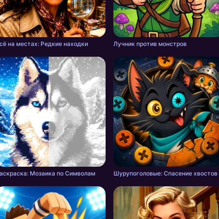
сё на местах: Редкие находки
Лучник против монстров
аскраска: Мозаика по Символам
Шурупоголовые: Спасение хвостов