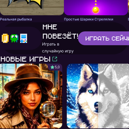
Реальная рыбалка
Простые Шарики Стрелялки
Мне
повезёт!
Играть
сейч
Играть в
случайную игру
Новые игры
5,0