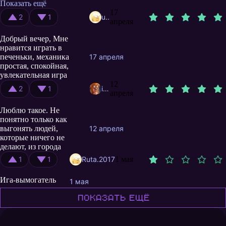
яркие кнопки,
Показать ещё
ограниченные по
17
2
1
user11731776
времени "подарки" и
апреля
манипулятивные
Добрый вечер, Мне
механики, которые
нравится играть в
толкают ребёнка на
печеньки, механика
17 апреля
спонтанные платежи.
простая, спокойная,
Дети не осознают
увлекательная игра
ценности денег и не
12
могут дать
2
1
igorkucha
апреля
информированного
согласия на траты. В
Люблю такое. Не
результате ваши
понятно только как
реальные сбережения
выгонять людей,
12 апреля
уходят на виртуальные
которые ничего не
"прокачки", ценность
делают, из города
которых стремится к
нулю, с каждым новым
1
1
Ruta.2017
1 мая
уровнем прокачки,
увеличивая затратность
Ига-вымогатель
1 мая
"не отставания" за
заданным
Показать ещё
"прогрессом".
Уважаемые родители,
это не вопрос "плохой