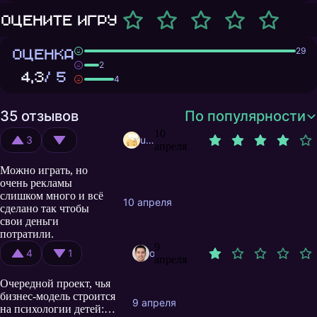
Оцените игру
ОЦЕНКА
29
2
4,3
/ 5
4
35 отзывов
По популярности
10
3
user11715426
апреля
Можно играть, но
очень рекламы
слишком много и всё
10 апреля
сделано так чтобы
свои деньги
потратили.
9
4
1
omchansk
апреля
Очередной проект, чья
бизнес-модель строится
9 апреля
на психологии детей: