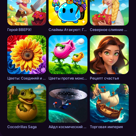
Герой ВВЕРХ!
Слаймы Атакуют: Головоломка!
Северное слияние - тайна леса
Цветы: Соединяй и Продавай Букеты!
Цветы против монстров
Рецепт счастья
Cocodrillas Saga
Айдл космический добытчик
Торговая империя