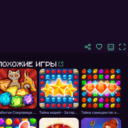
Похожие игры
Забытое Сокровище 2 - три в ряд
Тайна морей - Затерянные сокровища: Три в ряд
Тайна самоцветов: ключ сокровищ - три в ряд