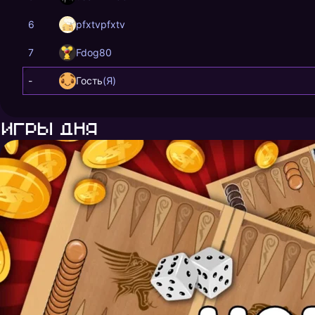
6
pfxtvpfxtv
7
Fdog80
-
Гость
(Я)
Игры дня