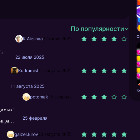
По популярности
С
K.Aksinya
22 июля 2025
",
22 июля 2025
Kurkumist
11 августа 2025
11 августа 2025
potomak
25 февраля
одимых"
25 февраля
игра
нь,
gaizer.kirov
20 августа 2025