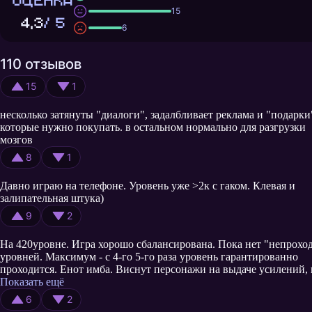
ОЦЕНКА
15
4,3
/ 5
6
110 отзывов
15
1
несколько затянуты "диалоги", задалбливает реклама и "подарки
которые нужно покупать. в остальном нормально для разгрузки
мозгов
8
1
Давно играю на телефоне. Уровень уже >2к с гаком. Клевая и
залипательная штука)
9
2
На 420уровне. Игра хорошо сбалансирована. Пока нет "непрох
уровней. Максимум - с 4-го 5-го раза уровень гарантированно
проходится. Енот имба. Виснут персонажи на выдаче усилений, 
перестает отзываться на управление. В 00:00 сбрасывается урове
Показать ещё
если ираешь.
6
2