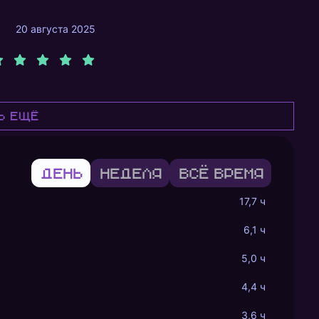
20 августа 2025
ь ещё
День
Неделя
Всё время
17,7 ч
6,1 ч
5,0 ч
4,4 ч
3,6 ч