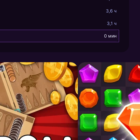
3,6 ч
3,1 ч
0 мин