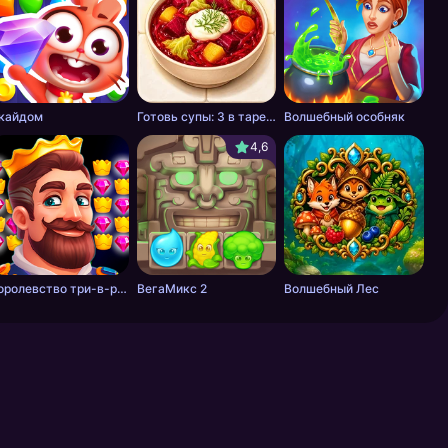
кайдом
Готовь супы: 3 в тарелку
Волшебный особняк
4,6
Королевство три-в-ряд
ВегаМикс 2
Волшебный Лес