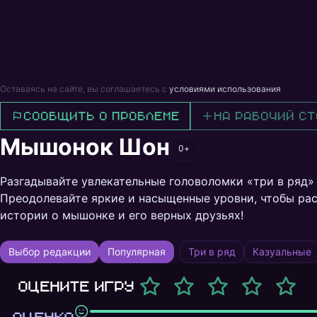
Оставаясь на сайте, вы соглашаетесь с
условиями использования
Сообщить о проблеме
На рабочий ст
Мышонок Шон
0+
Разгадывайте увлекательные головоломки «три в ряд»
Преодолевайте яркие и насыщенные уровни, чтобы ра
истории о мышонке и его верных друзьях!
Выбор редакции
Популярная
Три в ряд
Казуальные
Оцените игру