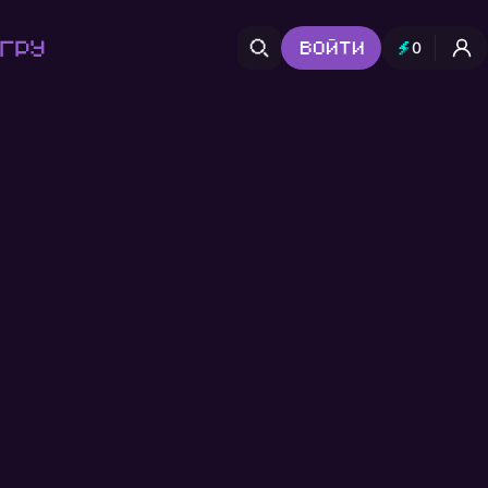
гру
Войти
0