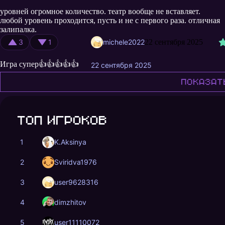
уровней огромное количество. театр вообще не вставляет.
любой уровень проходится, пусть и не с первого раза. отличная
залипалка.
3
1
michele2022
22 сентября 2025
Игра супер👍👍👍👍👍
22 сентября 2025
Показат
Топ игроков
1
K.Aksinya
2
Sviridva1976
3
user9628316
4
dimzhitov
5
user11110072