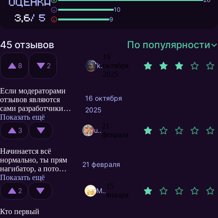
ОЦЕНКА
10
3,6
/ 5
9
45 отзывов
По популярности
16
8
2
kodiluck
октября
2025
Если модераторами
16 октября
отзывов являются
сами разработчики
2025
игры, игра априори
Показать ещё
не может быть
21
3
user10258250
хорошей. Особенно,
февраля
если скрывать
Начинается всё
отзывы от
нормально, ты прям
большинства игроков
21 февраля
нагибатор, а потом...
и показывать только
В обычных боях за
Показать ещё
тому, кто его
сундуки прям
15
написал.
2
MaxFroi
начинаешь
января
чувствовать как игра
Кто первый
играет против тебя,