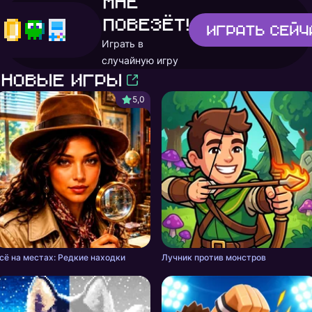
Мне
повезёт!
Играть
сейч
Играть в
случайную игру
Новые игры
5,0
сё на местах: Редкие находки
Лучник против монстров