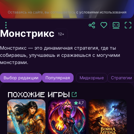
Оставаясь на сайте, вы соглашаетесь
с условиями использования
Монстрикс
12+
Монстрикс — это динамичная стратегия, где ты
собираешь, улучшаешь и сражаешься с могучими
монстрами.
Выбор редакции
Популярная
Мидкорные
Стратегии
Похожие игры
4,7