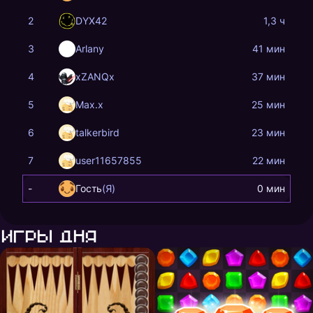
начинает бесить.
2
DYX42
1,3 ч
3
Arlany
41 мин
4
xZANQx
37 мин
5
Max.x
25 мин
6
talkerbird
23 мин
7
user11657855
22 мин
-
Гость
(Я)
0 мин
Игры дня