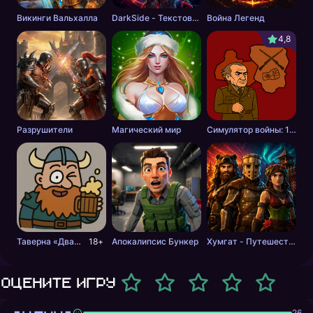
Викинги Вальхалла
DarkSide - Текстовая РПГ
Война Легенд
4,8
Разрушители
Магический мир
Симулятор войны: 1985
Таверна «Дважды Гусь»
18+
Апокалипсис Бункер
Хумгат - Путешествие Между Мирами
Оцените игру
26