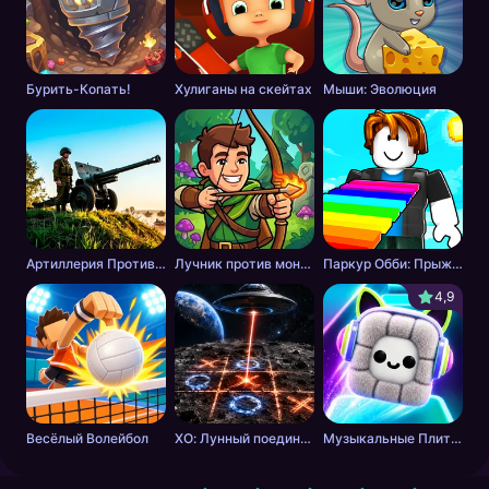
Бурить-Копать!
Хулиганы на скейтах
Мыши: Эволюция
Артиллерия Против Танков
Лучник против монстров
Паркур Обби: Прыжок к Победе
4,9
Весёлый Волейбол
ХО: Лунный поединок
Музыкальные Плитки: Ритм Пушистика