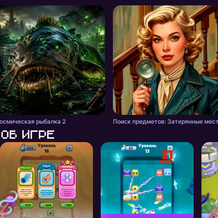
осмическая рыбалка 2
Поиск предметов: Затерянные мес
Об игре