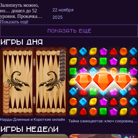
Залипнуть можно,
22 ноября
но… дошел до 52
уровня. Прокачка
2025
персонажа грустная.
Показать ещё
«Пройди два уровня,
Показать ещё
апни хп на 2,5к.» Но
самый слабый
Игры дня
противник пока жив
наносит 7к за ход.
Нарды Длинные и Короткие онлайн
Тайна самоцветов: ключ сокровищ - три в ряд
Игры недели
4,7