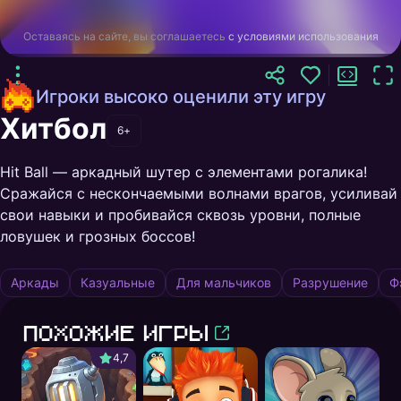
Оставаясь на сайте, вы соглашаетесь
с условиями использования
Игроки высоко оценили эту игру
Хитбол
6+
Hit Ball — аркадный шутер с элементами рогалика!
Сражайся с нескончаемыми волнами врагов, усиливай
свои навыки и пробивайся сквозь уровни, полные
ловушек и грозных боссов!
Аркады
Казуальные
Для мальчиков
Разрушение
Ф
Похожие игры
4,7