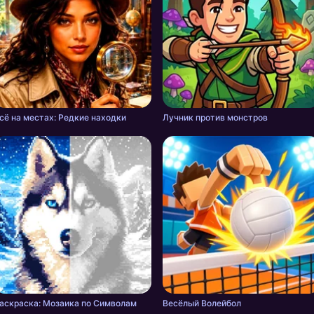
сё на местах: Редкие находки
Лучник против монстров
аскраска: Мозаика по Символам
Весёлый Волейбол