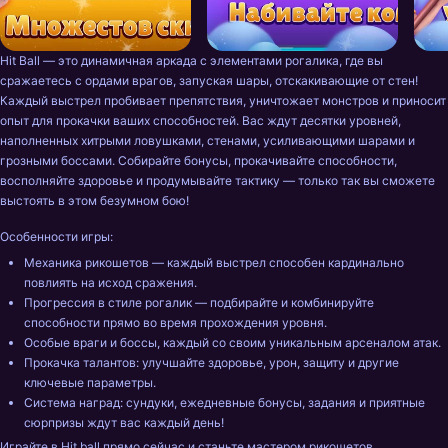
Hit Ball — это динамичная аркада с элементами рогалика, где вы 
сражаетесь с ордами врагов, запуская шары, отскакивающие от стен! 
Каждый выстрел пробивает препятствия, уничтожает монстров и приносит 
опыт для прокачки ваших способностей. Вас ждут десятки уровней, 
наполненных хитрыми ловушками, стенами, усиливающими шарами и 
грозными боссами. Собирайте бонусы, прокачивайте способности, 
восполняйте здоровье и продумывайте тактику — только так вы сможете 
выстоять в этом безумном бою!
Особенности игры:
Механика рикошетов — каждый выстрел способен кардинально 
повлиять на исход сражения.
Прогрессия в стиле рогалик — подбирайте и комбинируйте 
способности прямо во время прохождения уровня.
Особые враги и боссы, каждый со своим уникальным арсеналом атак.
Прокачка талантов: улучшайте здоровье, урон, защиту и другие 
ключевые параметры.
Система наград: сундуки, ежедневные бонусы, задания и приятные 
сюрпризы ждут вас каждый день!
Играйте в Hit ball прямо сейчас и станьте мастером рикошетов.