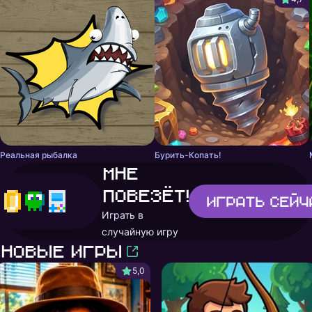
Реальная рыбалка
Бурить-Копать!
Мне
повезёт!
Играть
сейч
Играть в
случайную игру
Новые игры
5,0