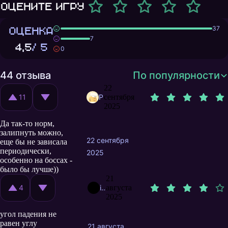
Оцените игру
ОЦЕНКА
37
7
4,5
/ 5
0
44 отзыва
По популярности
22
11
PikaPechenka
сентября
2025
Да так-то норм,
залипнуть можно,
22 сентября
еще бы не зависала
периодически,
2025
особенно на боссах -
было бы лучше))
21
4
istp
августа
2025
угол падения не
равен углу
21 августа