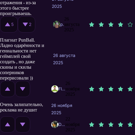
отражения - из-за
2025
этого быстрее
проигрываешь.
26
5
2
plagioklaz
августа
2025
Плагиат PunBall.
Ладно одарённости и
гениальности нет
26 августа
геймплей свой
создать , но даже
2025
скины и скилы
соперников
перерисовали ))
26
FlipBard
ноября
2025
Очень залипательно,
26 ноября
реклама не душит
2025
22
DenisTheDog
ноября
2025