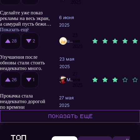
информация в числах
2025
почти ни о чём,
Сделайте уже показ
поэтому при апгрейдах
6 июня
рекламы на весь экран,
непонятно - что
а самурай пусть бежит
возросло и насколько, и
2025
себе где-то там, чисто
Показать ещё
что выгоднее дальше
теоретически. Все
23
качать.
равно от вас ничего не
28
2
user9487184
мая
зависит...
2025
Улучшения после
23 мая
обновы стали стоить
2025
неадекватно много.
27
26
1
MayskiJuke
мая
2025
Прокачка стала
27 мая
неадекватно дорогой
2025
по времени
Показать ещё
Топ