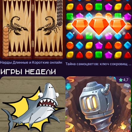
Нарды Длинные и Короткие онлайн
Тайна самоцветов: ключ сокровищ - три в ряд
Игры недели
4,7