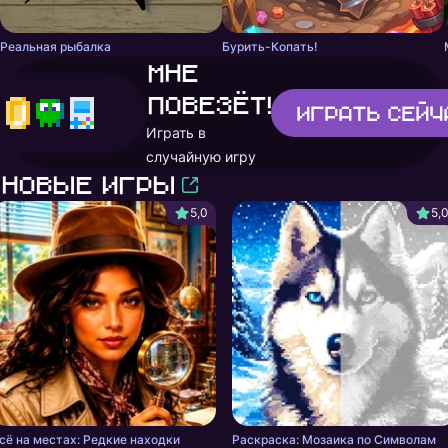
Реальная рыбалка
Бурить-Копать!
Мне
повезёт!
Играть
сейч
Играть в
случайную игру
Новые игры
5,0
5,
сё на местах: Редкие находки
Раскраска: Мозаика по Символам