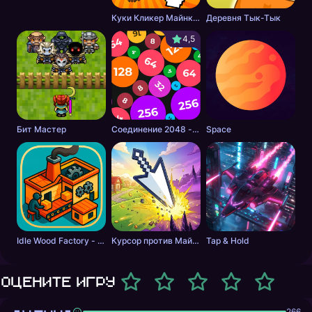
Куки Кликер Майнкрафт: Эволюция Печеньки!
Деревня Тык-Тык
4,5
Бит Мастер
Соединение 2048 - Круглые
Space
Idle Wood Factory - Экономический симулятор
Курсор против Майна: Защита Дома
Tap & Hold
Оцените игру
266