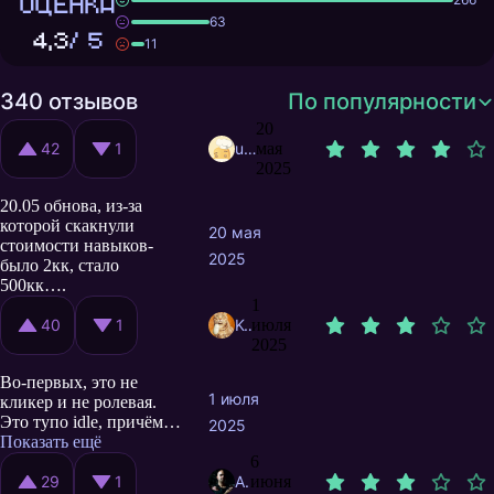
ОЦЕНКА
63
4,3
/ 5
11
340 отзывов
По популярности
20
42
1
user10741363
мая
2025
20.05 обнова, из-за
которой скакнули
20 мая
стоимости навыков-
2025
было 2кк, стало
500кк….
1
40
1
KoshakDAZ
июля
2025
Во-первых, это не
1 июля
кликер и не ролевая.
Это тупо idle, причём в
2025
довольно плохом
Показать ещё
исполнении - игрокам
6
не выдаётся
29
1
ArsenZa
июня