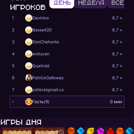
День
Неделя
Всё в
игроков
1
Dextrino
8,7 ч
2
Basse420
8,7 ч
3
DonChehonte
8,7 ч
4
anduxan
8,7 ч
5
Quatroid
8,7 ч
6
PatrickGalloway
8,7 ч
7
pshkretgmail.co
8,7 ч
-
Гость
(Я)
0 мин
Игры дня