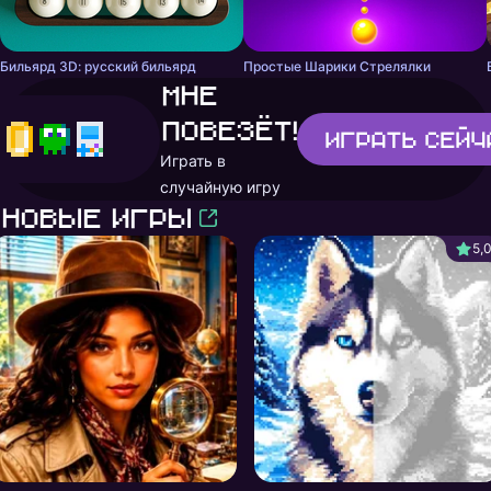
Бильярд 3D: русский бильярд
Простые Шарики Стрелялки
Мне
повезёт!
Играть
сейч
Играть в
случайную игру
Новые игры
5,