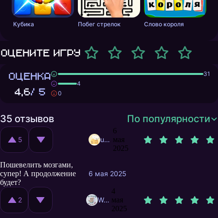
Кубика
Побег стрелок
Слово короля
Оцените игру
ОЦЕНКА
31
4
4,6
/ 5
0
35 отзывов
По популярности
6
5
user8407310
мая
2025
Пошевелить мозгами,
супер! А продолжение
6 мая 2025
будет?
4
2
WorgenF
мая
2025