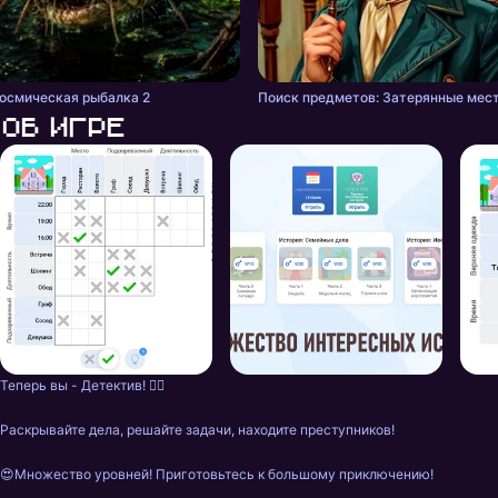
осмическая рыбалка 2
Поиск предметов: Затерянные мес
Об игре
Теперь вы - Детектив! 🕵️‍♀️

Раскрывайте дела, решайте задачи, находите преступников!

😍Множество уровней! Приготовьтесь к большому приключению!
