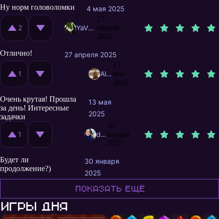
Ну норм головоломки
4 мая 2025
27
2
YaVKedah
апреля
2025
Отлично!
27 апреля 2025
13
1
AlloNeAllo
мая
2025
Очень крутая! Прошла
13 мая
за день! Интересные
2025
задачки
30
1
dem4eva
января
2025
Будет ли
30 января
продолжение?)
2025
Показать ещё
Игры дня