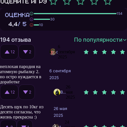
Оцените игру
ОЦЕНКА
154
30
4,4
/ 5
10
194 отзыва
По популярности
6
12
2
сентября
dedboroded81
2025
неплохая пародия на
6 сентября
атомную рыбалку 2.
но остро нуждается в
2025
доработке
26
12
2
BorisDoThis
мая
2025
Десять щук по 10кг из
26 мая
десяти согласны, что
2025
жизнь прекрасна :)
24