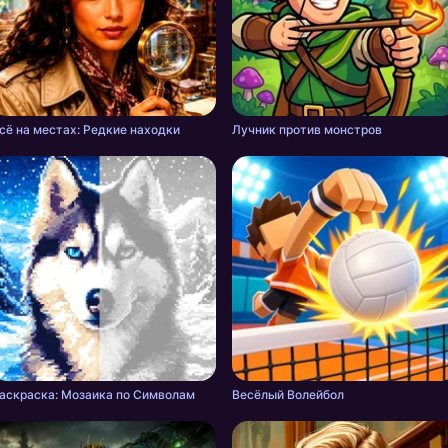
сё на местах: Редкие находки
Лучник против монстров
аскраска: Мозаика по Символам
Весёлый Волейбол