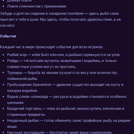
Донная ловля
Ловля спиннингом с приманками
Забудь о долгом сидении в ожидании поклёвки — здесь рыба сама 
прыгает к тебе в руки. Мы здесь, чтобы получать удовольствие, а не 
скучать!
События 
Каждый час в мире происходят события для всех игроков:
Рыбий жор — клёв бьёт ключом, а рыбаки соревнуются за улов.
Рейды — гигантские мутанты захватывают водоёмы, и только 
совместные усилия могут их прогнать.
Турниры — борьба за звание лучшего по весу или количеству 
пойманной рыбы.
Пробуждение Хранителя — древнее существо выходит на охоту в 
каждом водоёме.
Взрыв слизи-хламоеда — ресурсы в водоёме становятся особенно 
ценными.
Бродячий торговец — пока он рыбачит, можно купить эпические и 
старинные предметы.
Неудачный рыбак — готов обменять свою трофейную рыбу на редкие 
вещи.
Научная экспедиция — бесплатно чинит ваше снаряжение.