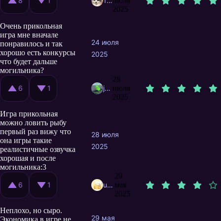
8
1
19jenya
июля
2025
Очень прикольная
игра мне вначале
24 июля
понравилось и так
хорошо есть конкурсы
2025
что будет дальше
могильника?
28
6
1
jenya0214
июля
2025
Игра прикольная
можно ловить рыбу
первый раз вижу что
28 июля
она игры такие
2025
реалистичные озвучка
хорошая и после
могильника:3
29
6
1
user10788027
мая
2025
Неплохо, но сыро.
29 мая
Экономика в игре не