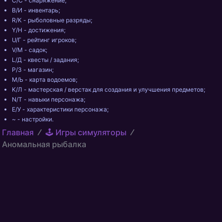
C/С - снаряжение; 
B/И - инвентарь; 
R/К - рыболовные разряды; 
Y/Н - достижения; 
U/Г - рейтинг игроков; 
V/М - садок; 
L/Д - квесты / задания; 
P/З - магазин; 
M/Ь - карта водоемов; 
K/Л - мастерская / верстак для создания и улучшения предметов; 
N/Т - навыки персонажа; 
E/У - характеристики персонажа; 
~ - настройки.
Главная
🕹️ Игры симуляторы
Аномальная рыбалка