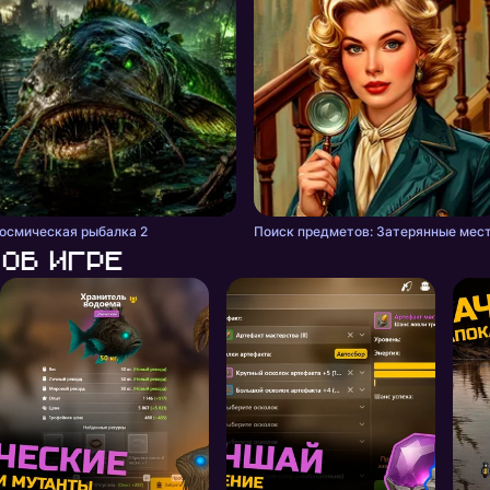
осмическая рыбалка 2
Поиск предметов: Затерянные мес
Об игре