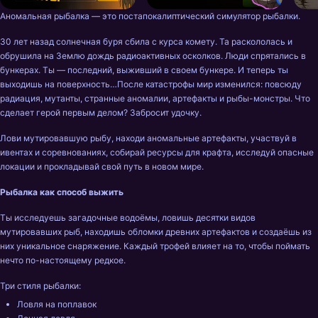
Аномальная рыбалка — это постапокалиптический симулятор рыбалки. 
30 лет назад солнечная буря сбила с курса комету. Та раскололась и 
обрушила на Землю дождь радиоактивных осколков. Люди спрятались в 
бункерах. Ты — последний, выживший в своем бункере. И теперь ты 
выходишь на поверхность…После катастрофы мир изменился: повсюду 
радиация, мутанты, странные аномалии, артефакты и рыбы-монстры. Что 
сделает герой первым делом? Забросит удочку. 
Лови мутировавшую рыбу, находи аномальные артефакты, участвуй в 
ивентах и соревнованиях, собирай ресурсы для крафта, исследуй опасные 
локации и прокладывай свой путь в новом мире.
Рыбалка как способ выжить
Ты исследуешь загадочные водоёмы, ловишь десятки видов 
мутировавших рыб, находишь обломки древних артефактов и создаёшь из 
них уникальное снаряжение. Каждый трофей влияет на то, чтобы поймать 
нечто по-настоящему редкое.
Три стиля рыбалки:
Ловля на поплавок