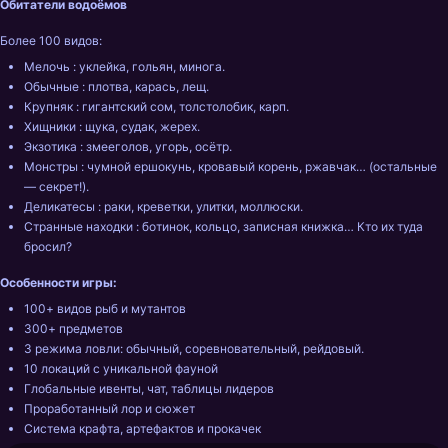
Обитатели водоёмов
Более 100 видов:
Мелочь : уклейка, гольян, минога.
Обычные : плотва, карась, лещ.
Крупняк : гигантский сом, толстолобик, карп.
Хищники : щука, судак, жерех.
Экзотика : змееголов, угорь, осётр.
Монстры : чумной ершокунь, кровавый корень, ржавчак… (остальные 
— секрет!).
Деликатесы : раки, креветки, улитки, моллюски.
Странные находки : ботинок, кольцо, записная книжка… Кто их туда 
бросил?
Особенности игры:
100+ видов рыб и мутантов
300+ предметов 
3 режима ловли: обычный, соревновательный, рейдовый.
10 локаций с уникальной фауной 
Глобальные ивенты, чат, таблицы лидеров
Проработанный лор и сюжет
Система крафта, артефактов и прокачек