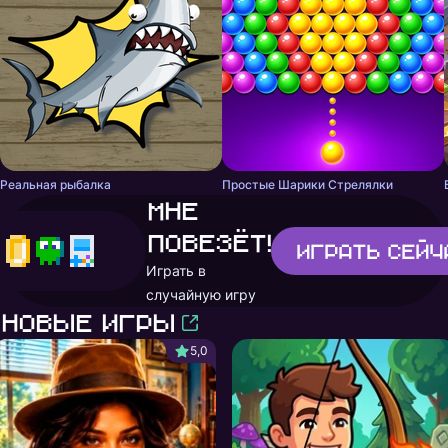
Реальная рыбалка
Простые Шарики Стрелялки
Мне
повезёт!
Играть
сейч
Играть в
случайную игру
Новые игры
5,0