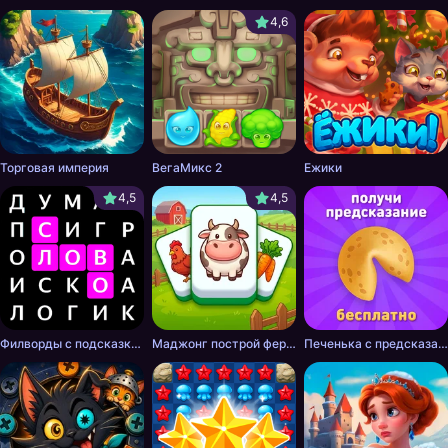
4,6
Торговая империя
ВегаМикс 2
Ежики
4,5
4,5
Филворды с подсказками
Маджонг построй ферму
Печенька с предсказанием