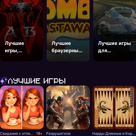
Лучшие
Лучшие
Лучшие игры
игры,
браузерные
для
похожие на
онлайн игры
геймпада на
Diablo
ПК
Лучшие игры
Свидания с отличиями
18+
Разрушители
Нарды Длинные и Короткие онлайн